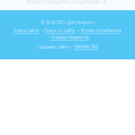
КОНСУЛЬТАЦИЯ СПЕЦИАЛИСТА.
© 2016 ООО «ДентАлекс+»
Карта сайта
•
Поиск по сайту
•
Уголок потребителя
•
Отзывы пациентов
Создание сайта —
DREMIN.ORG